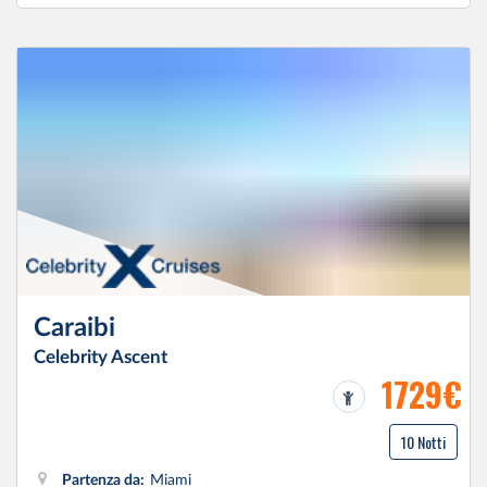
Caraibi
Celebrity Ascent
1729€
10 Notti
Partenza da:
Miami