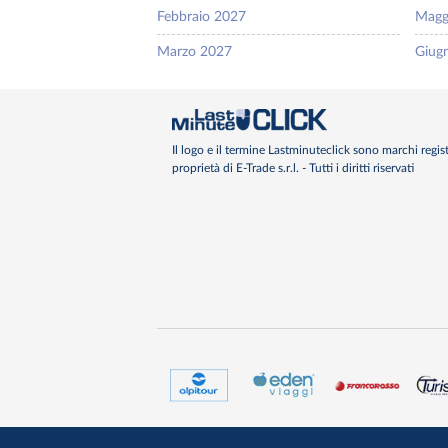
Febbraio 2027
Magg
Marzo 2027
Giug
Il logo e il termine Lastminuteclick sono marchi regist
proprietà di E-Trade s.r.l. - Tutti i diritti riservati