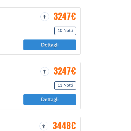
3247€
10 Notti
Dettagli
3247€
11 Notti
Dettagli
3448€