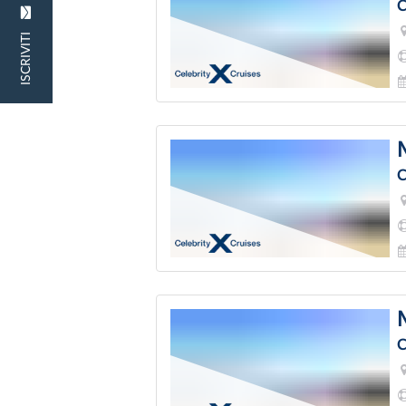
C
ISCRIVITI
C
C