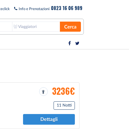
0823 16 06 989
eclick
Info e Prenotazioni
Cerca
Viaggiatori
3236€
11 Notti
Dettagli