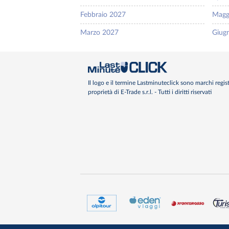
Febbraio 2027
Magg
Marzo 2027
Giug
Il logo e il termine Lastminuteclick sono marchi regist
proprietà di E-Trade s.r.l. - Tutti i diritti riservati