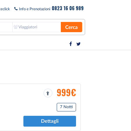
0823 16 06 989
eclick
Info e Prenotazioni
Cerca
Viaggiatori
999€
7 Notti
Dettagli