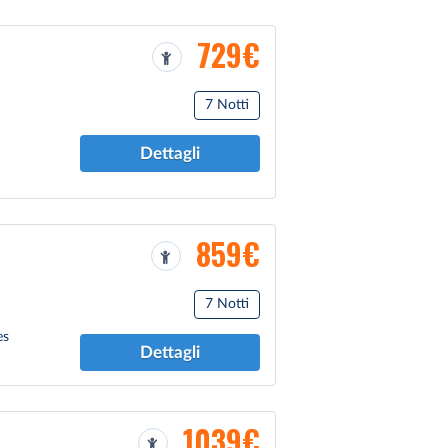
729€
7 Notti
Dettagli
859€
7 Notti
es
Dettagli
1039€