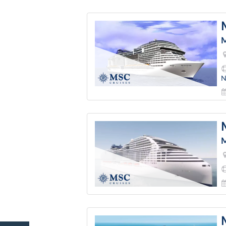
M
N
M