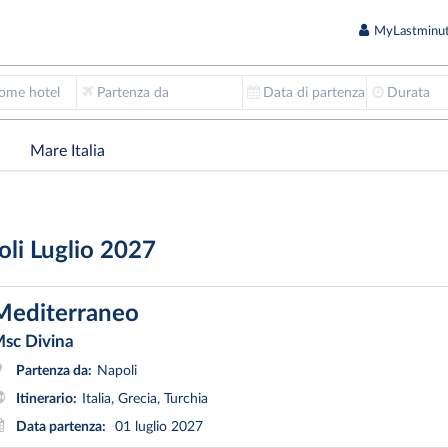
MyLastminut
nome hotel
Partenza da
Data di partenza
Durata
Mare Italia
oli Luglio 2027
Mediterraneo
sc Divina
Partenza da:
Napoli
Itinerario:
Italia, Grecia, Turchia
Data partenza:
01 luglio 2027