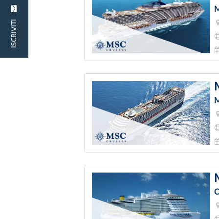
M
ISCRIVITI
M
C