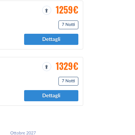
1259€
7 Notti
Dettagli
1329€
7 Notti
Dettagli
Ottobre 2027