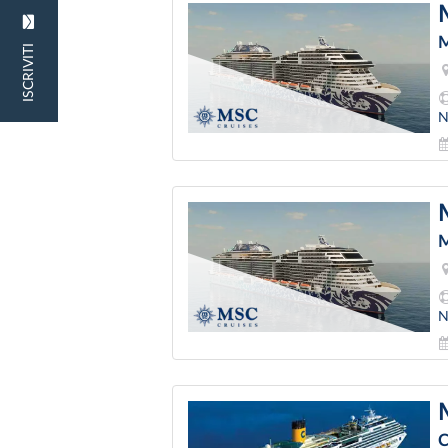
M
ISCRIVITI
N
M
N
C