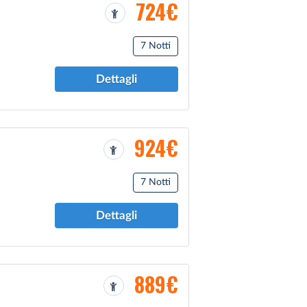
724€
7 Notti
Dettagli
924€
7 Notti
Dettagli
889€