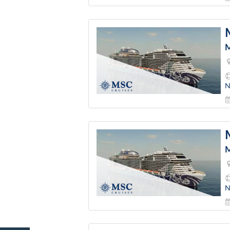
M
N
M
N