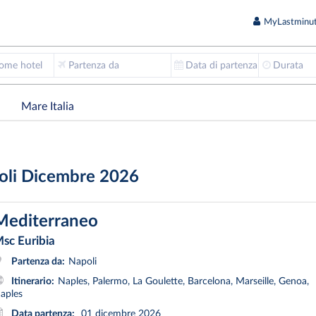
MyLastminut
nome hotel
Partenza da
Data di partenza
Durata
Mare Italia
poli Dicembre 2026
Mediterraneo
sc Euribia
Partenza da:
Napoli
Itinerario:
Naples, Palermo, La Goulette, Barcelona, Marseille, Genoa,
aples
Data partenza:
01 dicembre 2026