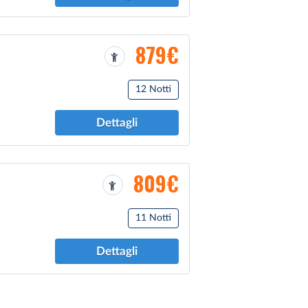
879€
12 Notti
Dettagli
809€
11 Notti
Dettagli