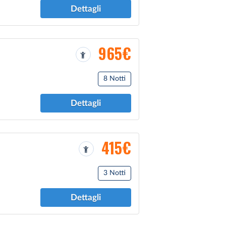
Dettagli
965€
8 Notti
Dettagli
415€
3 Notti
Dettagli