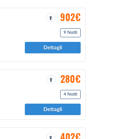
902€
9 Notti
Dettagli
280€
4 Notti
Dettagli
402€