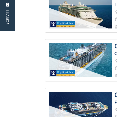
L
ISCRIVITI
Q
F