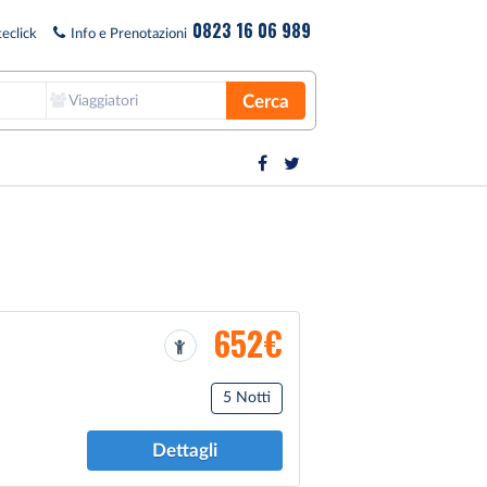
0823 16 06 989
eclick
Info e Prenotazioni
Cerca
Viaggiatori
652€
5 Notti
Dettagli