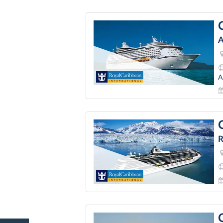
A
A
R