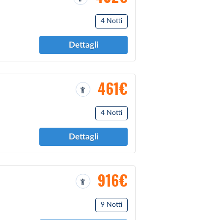
4 Notti
Dettagli
461€
4 Notti
Dettagli
916€
9 Notti