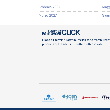
Febbraio 2027
Magg
Marzo 2027
Giug
Il logo e il termine Lastminuteclick sono marchi regist
proprietà di E-Trade s.r.l. - Tutti i diritti riservati