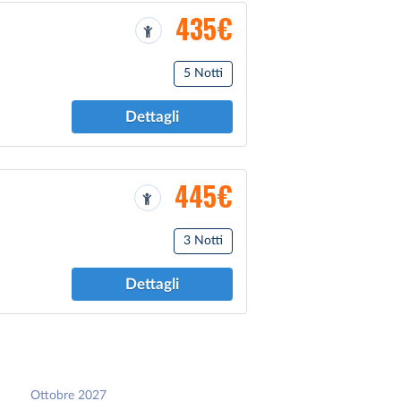
435€
5 Notti
Dettagli
445€
3 Notti
Dettagli
Ottobre 2027