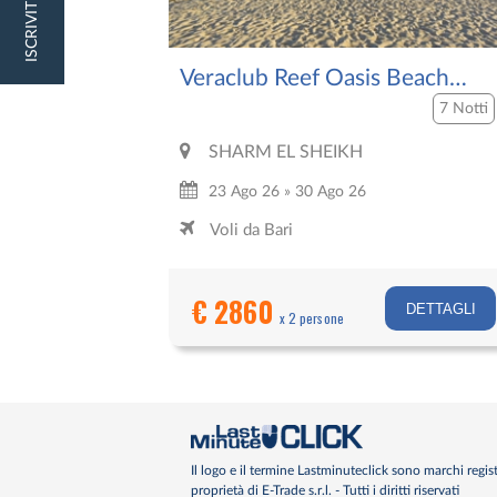
ISCRIVITI
Veraclub Reef Oasis Beach
Resort
7 Notti
SHARM EL SHEIKH
23 Ago 26 » 30 Ago 26
Voli da Bari
€ 2860
DETTAGLI
x 2 persone
Il logo e il termine Lastminuteclick sono marchi regist
proprietà di E-Trade s.r.l. - Tutti i diritti riservati