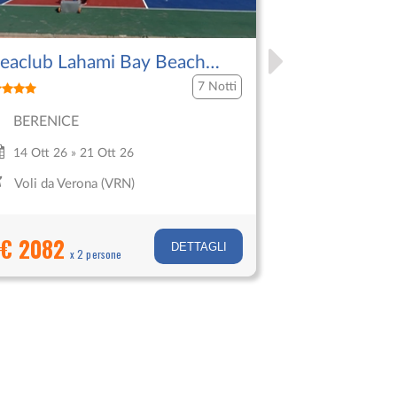
eaclub Lahami Bay Beach
Bravo Sma
esort
7 Notti
BERENICE
MARSA 
14 Ott 26 » 21 Ott 26
1 Nov 26 »
Voli da Verona (VRN)
Voli da M
€ 2082
€ 2370
DETTAGLI
x 2 persone
x