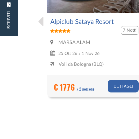
ISCRIVITI
Alpiclub Sataya Resort
7 Notti
MARSA ALAM
25 Ott 26 » 1 Nov 26
Voli da Bologna (BLQ)
€ 1776
DETTAGLI
x 2 persone