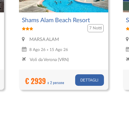
Shams Alam Beach Resort
S
R
7 Notti
MARSA ALAM
8 Ago 26 » 15 Ago 26
Voli da Verona (VRN)
€ 2939
DETTAGLI
x 2 persone