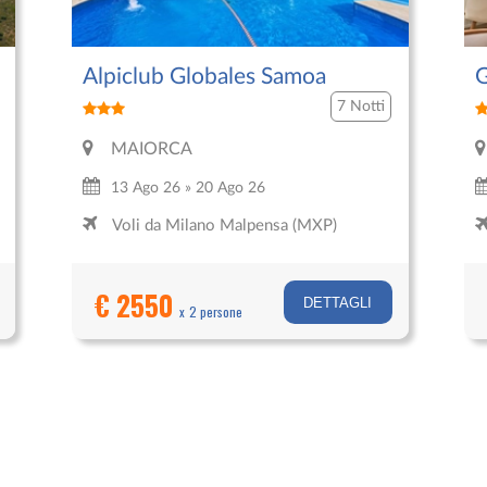
Alpiclub Globales Samoa
G
P
7 Notti
MAIORCA
13 Ago 26 » 20 Ago 26
Voli da Milano Malpensa (MXP)
€ 2550
DETTAGLI
x 2 persone