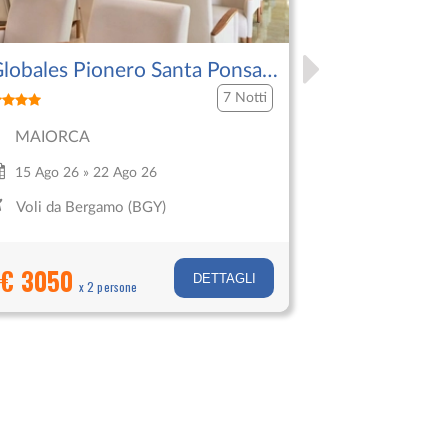
lobales Pionero Santa Ponsa
Sol Barba
ark
7 Notti
MAIORCA
MAIORC
15 Ago 26 » 22 Ago 26
6 Set 26 » 
Voli da Bergamo (BGY)
Voli da Ve
€ 3050
€ 2510
DETTAGLI
x 2 persone
x