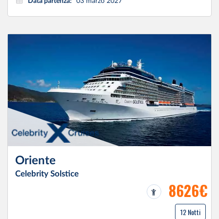
Data partenza:
03 marzo 2027
Oriente
Celebrity Solstice
8626€
12 Notti