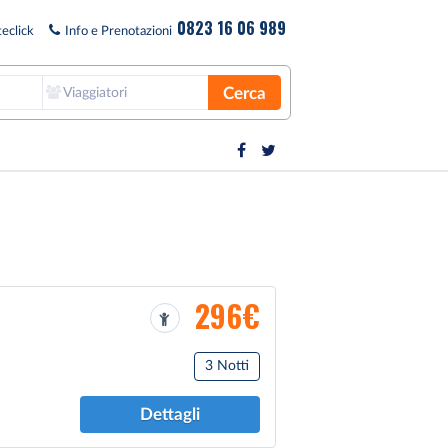
0823 16 06 989
eclick
Info e Prenotazioni
Cerca
Viaggiatori
296€
3 Notti
Dettagli