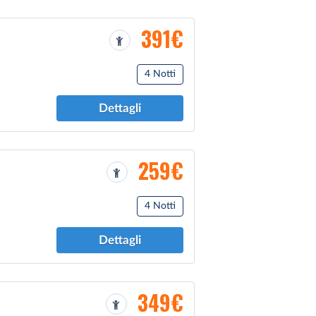
391€
4 Notti
Dettagli
259€
4 Notti
Dettagli
349€